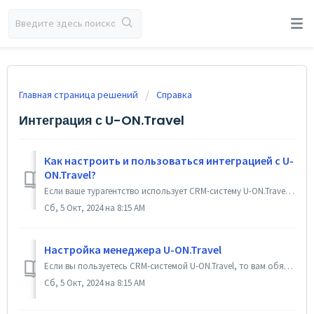
Главная страница решений
Справка
Интеграция с U-ON.Travel
Как настроить и пользоваться интеграцией с U-
ON.Travel?
Если ваше турагентство использует CRM-систему U-ON.Travel, то вы можете настроить связь между Qui-Quo и U-ON и получить лучшее от обеих систем. Qui-Quo помо...
Сб, 5 Окт, 2024 на 8:15 AM
Настройка менеджера U-ON.Travel
Если вы пользуетесь CRM-системой U-ON.Travel, то вам обязательно следует настроить интеграцию Qui-Quo и U-ON! Это делается здесь. Далее следует связать...
Сб, 5 Окт, 2024 на 8:15 AM