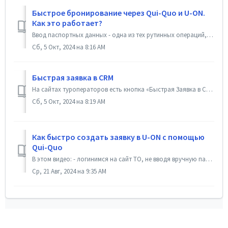
Быстрое бронирование через Qui-Quo и U-ON.
Как это работает?
Ввод паспортных данных - одна из тех рутинных операций, с которой турагент сталкивается каждый день. При этом их нужно вводить несколько раз: в договоре,...
Сб, 5 Окт, 2024 на 8:16 AM
Быстрая заявка в CRM
На сайтах туроператоров есть кнопка «Быстрая Заявка в CRM». Эта кнопка позволит не только быстрее создавать заявку в U-ON, но и извлечёт всю информацию по т...
Сб, 5 Окт, 2024 на 8:19 AM
Как быстро создать заявку в U-ON с помощью
Qui-Quo
В этом видео: - логинимся на сайт ТО, не вводя вручную пароль к сайту; - быстро переносим данные о туре из ТО в U-ON; - подписываем договор по смс; - пе...
Ср, 21 Авг, 2024 на 9:35 AM